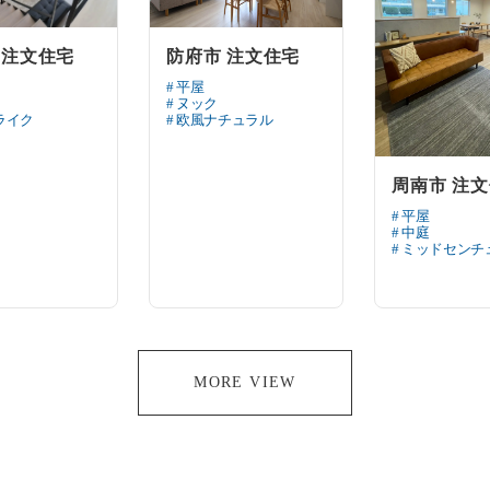
防府市 注文住宅
 注文住宅
# 平屋
# ヌック
# 欧風ナチュラル
ライク
周南市 注
# 平屋
# 中庭
# ミッドセンチ
MORE VIEW