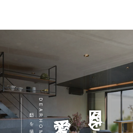
DEARHOME.
日々を、
想いを描く家