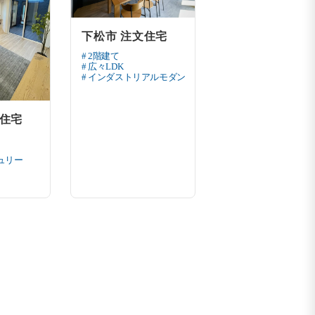
下松市 注文住宅
# 2階建て
# 広々LDK
# インダストリアルモダン
文住宅
ュリー