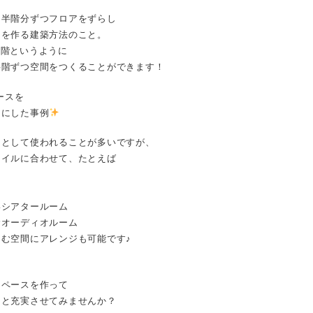
、半階分ずつフロアをずらし
スを作る建築方法のこと。
、2階というように
半階ずつ空間をつくることができます！
ースを
スにした事例
スとして使われることが多いですが、
タイルに合わせて、たとえば
いシアタールーム
むオーディオルーム
む空間にアレンジも可能です♪
スペースを作って
っと充実させてみませんか？