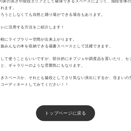
階の床の高さや階段エリアとして確保できるスペースによって、階段全体
されます。
作ろうとしなくても自然と踊り場ができる場合もあります。
ャレに活用する方法をご紹介します！
手軽にライブラリー空間が出来上がります。
家族みんなの本を収納できる蔵書スペースとして活躍できます。
として使うこともいいですが、部分的にオブジェや調度品を置いたり、セ
ると、ギャラリーのような雰囲気にもなります。
べきスペースか、それとも脇役としてさり気ない演出にするか、住まいの
らコーディネートしてみてください！！
トップページに戻る