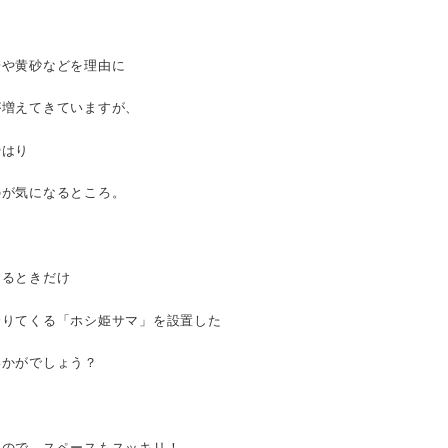
粉や黄砂などを理由に
が増えてきていますが、
やはり
のが気になるところ。
するときだけ
降りてくる「ホシ姫サマ」を設置した
いかがでしょう？
るので、スペースもスッキリ！