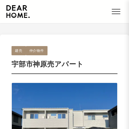
建売
仲介物件
宇部市神原売アパート