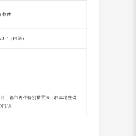
介物件
.23㎡（内法）
0円/月、都市再生特別措置法・駐車場整備
0円/月