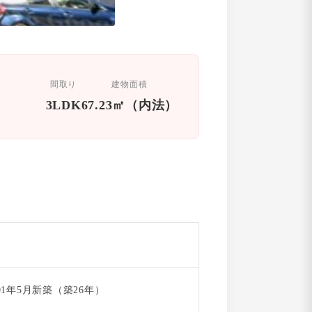
間取り
建物面積
3LDK
67.23㎡（内法）
001年5月新築（築26年）