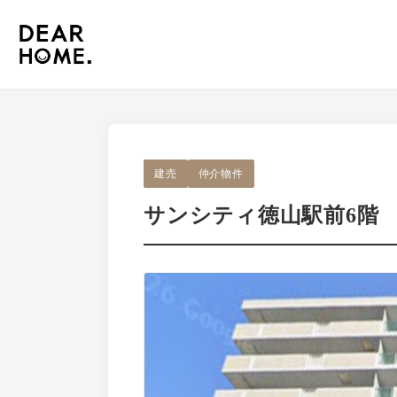
建売
仲介物件
サンシティ徳山駅前6階