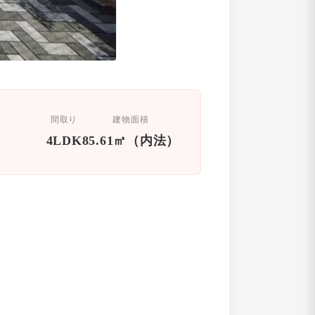
間取り
建物面積
4LDK
85.61㎡（内法）