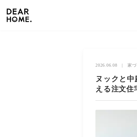
2026.06.08
|
家づ
ヌックと中
える注文住