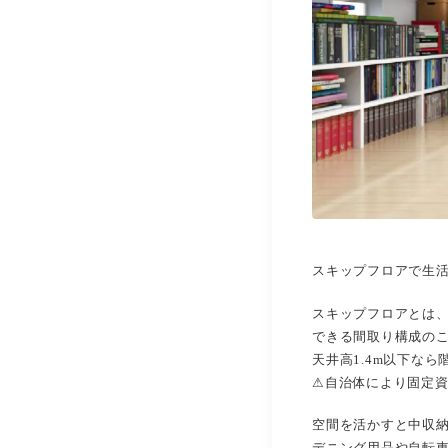
スキップフロアで生
スキップフロアとは、
できる間取り構成の
天井高1.4m以下な
⚠︎自治体により固定
空間を活かすと中収
デニング用品や自転