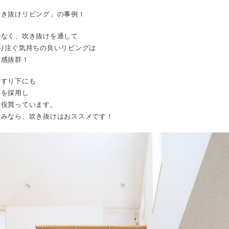
吹き抜けリビング」の事例！
でなく、吹き抜けを通して
り注ぐ気持ちの良いリビングは
放感抜群！
手すり下にも
ンを採用し
一役買っています。
望みなら、吹き抜けはおススメです！