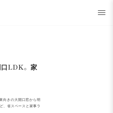
開口LDK。家
。東向きの大開口窓から明
など、省スペースと家事ラ