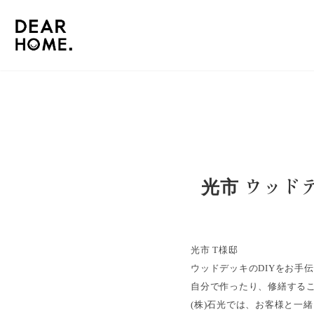
光市 ウッドデ
光市 T様邸
ウッドデッキのDIYをお手伝
自分で作ったり、修繕すること
(株)石光では、お客様と一